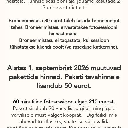
naistele. Tunnise sessiooni ajal jõuame kasutada 2-
3 erinevast riietust.
Broneerimistasu 30 eurot tuleb tasuda broneeringut
tehes. Broneerimistasu arvestatakse fotosessiooni
hinnast maha.
Broneerimistasu ei tagastata, kui sessioon
tühistatakse kliendi poolt (va raseduse katkemine).
Alates 1. septembrist 2026 muutuvad
pakettide hinnad. Paketi tavahinnale
lisandub 50 eurot.
60 minutiline fotosessioon algab 210 eurost.
Pakett sisaldab 20 vär vilist digifaili ning igale
värvilisele must-valget koopiat. Digifailid, mis
lähevad töötluseks, saate ise välja valida