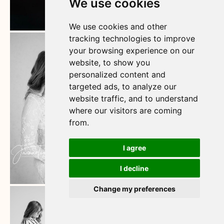
We use cookies
We use cookies
We use cookies and other
We use cookies and other
tracking technologies to improve
tracking technologies to improve
your browsing experience on our
your browsing experience on our
website, to show you
website, to show you
personalized content and
personalized content and
targeted ads, to analyze our
targeted ads, to analyze our
website traffic, and to understand
website traffic, and to understand
where our visitors are coming
where our visitors are coming
from.
from.
I agree
I agree
I decline
I decline
Change my preferences
Change my preferences