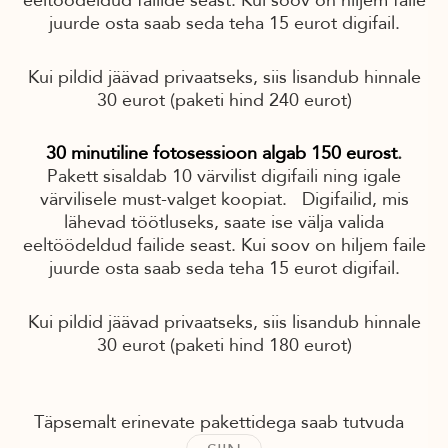
eeltöödeldud failide seast. Kui soov on hiljem faile
juurde osta saab seda teha 15 eurot digifail.
Kui pildid jäävad privaatseks, siis lisandub hinnale
30 eurot (paketi hind 240 eurot)
30 minutiline fotosessioon algab 150 eurost
.
Pakett sisaldab 10 värvilist digifaili ning igale
värvilisele must-valget koopiat. Digifailid, mis
lähevad töötluseks, saate ise välja valida
eeltöödeldud failide seast. Kui soov on hiljem faile
juurde osta saab seda teha 15 eurot digifail.
Kui pildid jäävad privaatseks, siis lisandub hinnale
30 eurot (paketi hind 180 eurot)
Täpsemalt erinevate pakettidega saab tutvuda